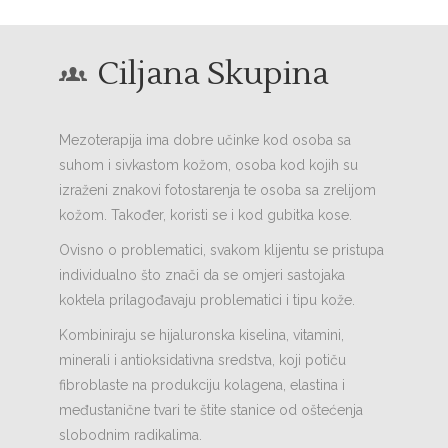
Ciljana Skupina
Mezoterapija ima dobre učinke kod osoba sa
suhom i sivkastom kožom, osoba kod kojih su
izraženi znakovi fotostarenja te osoba sa zrelijom
kožom. Također, koristi se i kod gubitka kose.
Ovisno o problematici, svakom klijentu se pristupa
individualno što znači da se omjeri sastojaka
koktela prilagođavaju problematici i tipu kože.
Kombiniraju se hijaluronska kiselina, vitamini,
minerali i antioksidativna sredstva, koji potiču
fibroblaste na produkciju kolagena, elastina i
međustanične tvari te štite stanice od oštećenja
slobodnim radikalima.