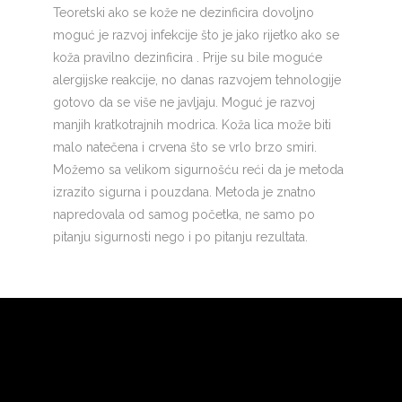
Teoretski ako se kože ne dezinficira dovoljno
moguć je razvoj infekcije što je jako rijetko ako se
koža pravilno dezinficira . Prije su bile moguće
alergijske reakcije, no danas razvojem tehnologije
gotovo da se više ne javljaju. Moguć je razvoj
manjih kratkotrajnih modrica. Koža lica može biti
malo natečena i crvena što se vrlo brzo smiri.
Možemo sa velikom sigurnošću reći da je metoda
izrazito sigurna i pouzdana. Metoda je znatno
napredovala od samog početka, ne samo po
pitanju sigurnosti nego i po pitanju rezultata.