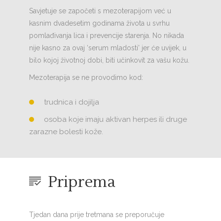
Savjetuje se započeti s mezoterapijom već u
kasnim dvadesetim godinama života u svrhu
pomlađivanja lica i prevencije starenja. No nikada
nije kasno za ovaj ‘serum mladosti’ jer će uvijek, u
bilo kojoj životnoj dobi, biti učinkovit za vašu kožu.
Mezoterapija se ne provodimo kod:
trudnica i dojilja
osoba koje imaju aktivan herpes ili druge
zarazne bolesti kože.
Priprema
Tjedan dana prije tretmana se preporučuje