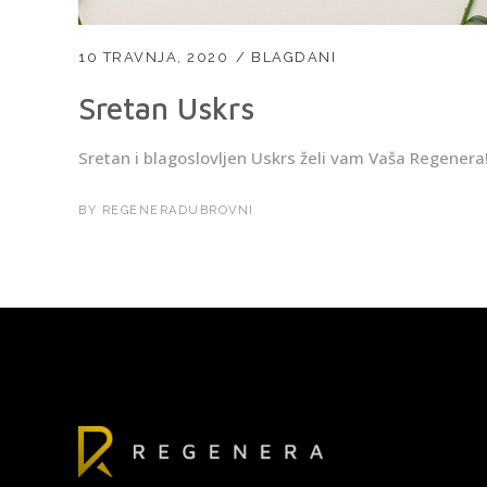
10 TRAVNJA, 2020
BLAGDANI
Sretan Uskrs
Sretan i blagoslovljen Uskrs želi vam Vaša Regenera
BY
REGENERADUBROVNI