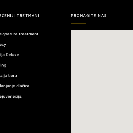
EĆENIJI TRETMANI
PRONAĐITE NAS
signature treatment
acy
ija Deluxe
ling
kcija bora
lanjanje dlačica
ejuvenacija.