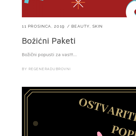
11 PROSINCA, 2019
BEAUTY
,
SKIN
Božićni Paketi
Božični popusti za vas!!!...
BY
REGENERADUBROVNI