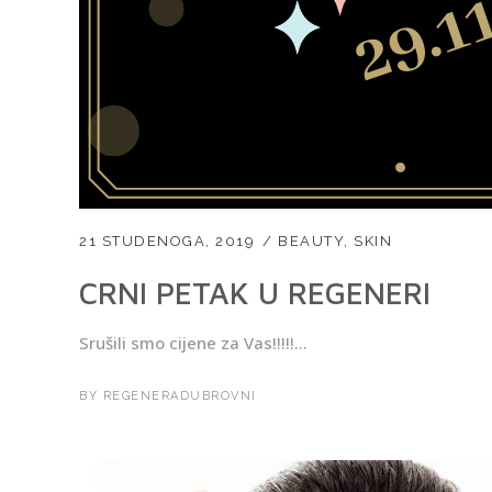
21 STUDENOGA, 2019
BEAUTY
,
SKIN
CRNI PETAK U REGENERI
Srušili smo cijene za Vas!!!!!...
BY
REGENERADUBROVNI