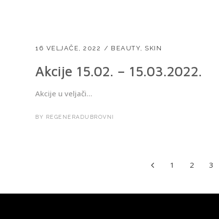
16 VELJAČE, 2022
BEAUTY
,
SKIN
Akcije 15.02. – 15.03.2022.
Akcije u veljači...
BY
REGENERADUBROVNI
1
2
3