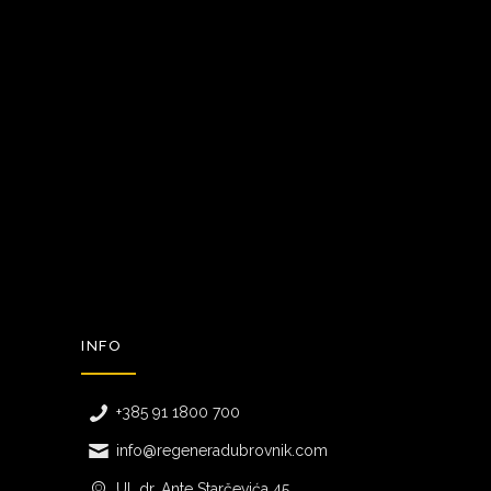
INFO
+385 91 1800 700
info@regeneradubrovnik.com
Ul. dr. Ante Starčevića 45